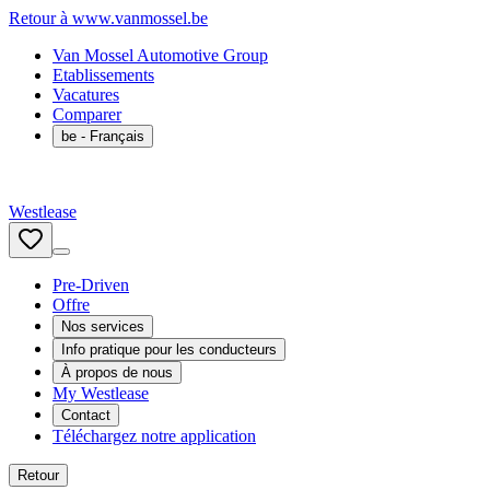
Retour à www.vanmossel.be
Van Mossel Automotive Group
Etablissements
Vacatures
Comparer
be
- Français
Westlease
Pre-Driven
Offre
Nos services
Info pratique pour les conducteurs
À propos de nous
My Westlease
Contact
Téléchargez notre application
Retour