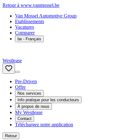
Retour à www.vanmossel.be
Van Mossel Automotive Group
Etablissements
Vacatures
Comparer
be
- Français
Westlease
Pre-Driven
Offre
Nos services
Info pratique pour les conducteurs
À propos de nous
My Westlease
Contact
Téléchargez notre application
Retour