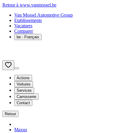
Retour à www.vanmossel.be
Van Mossel Automotive Group
Etablissements
Vacatures
Comparer
be
- Français
Actions
Voitures
Services
Carrosserie
Contact
Retour
Maxus