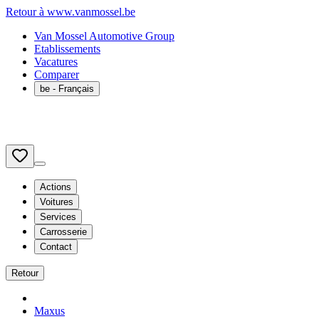
Retour à www.vanmossel.be
Van Mossel Automotive Group
Etablissements
Vacatures
Comparer
be
- Français
Actions
Voitures
Services
Carrosserie
Contact
Retour
Maxus