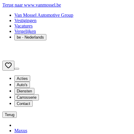
Terug naar www.vanmossel.be
Van Mossel Automotive Group
Vestigingen
Vacatures
Vergelijken
be
- Nederlands
Acties
Auto's
Diensten
Carrosserie
Contact
Terug
Maxus