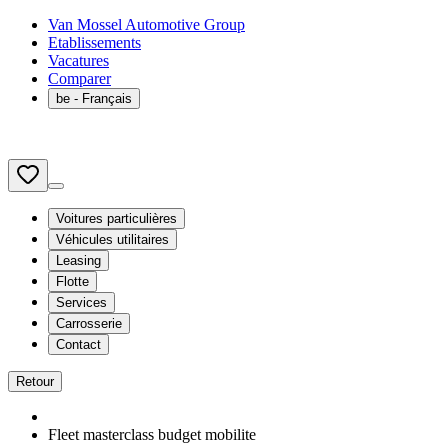
Van Mossel Automotive Group
Etablissements
Vacatures
Comparer
be
- Français
Voitures particulières
Véhicules utilitaires
Leasing
Flotte
Services
Carrosserie
Contact
Retour
Fleet masterclass budget mobilite