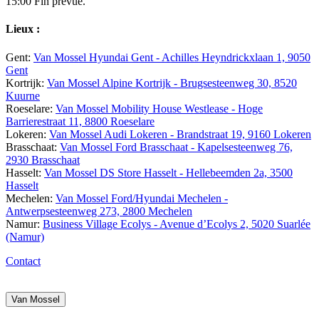
15:00
Fin prévue.
Lieux :
Gent:
Van Mossel Hyundai Gent - Achilles Heyndrickxlaan 1, 9050
Gent
Kortrijk:
Van Mossel Alpine Kortrijk -
Brugsesteenweg 30, 8520
Kuurne
Roeselare:
Van Mossel Mobility House Westlease - Hoge
Barrierestraat 11, 8800 Roeselare
Lokeren:
Van Mossel Audi Lokeren - Brandstraat 19, 9160 Lokeren
Brasschaat:
Van Mossel Ford Brasschaat - Kapelsesteenweg 76,
2930 Brasschaat
Hasselt:
Van Mossel DS Store Hasselt - Hellebeemden 2a, 3500
Hasselt
Mechelen:
Van Mossel Ford/Hyundai Mechelen -
Antwerpsesteenweg 273, 2800 Mechelen
Namur:
Business Village Ecolys - Avenue d’Ecolys 2, 5020 Suarlée
(Namur)
Contact
Van Mossel