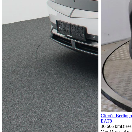
Citroën Berlingo
EAT8
36.666 km
Diese
Van Mossel Autol