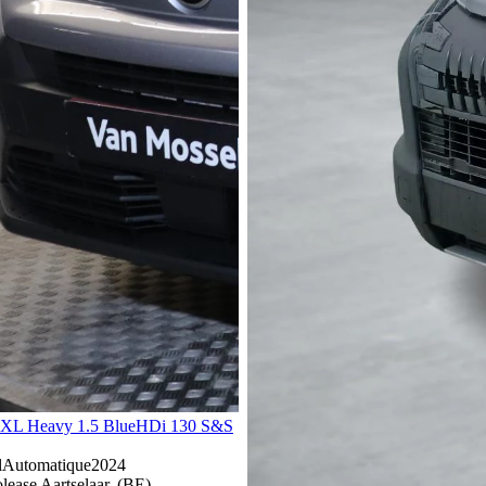
XL Heavy 1.5 BlueHDi 130 S&S
l
Automatique
2024
ease Aartselaar, (BE)