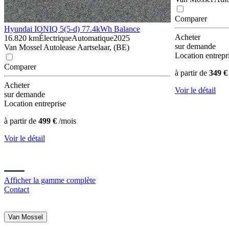
Comparer
Hyundai IONIQ 5
(5-d) 77.4kWh Balance
Acheter
16.820 km
Électrique
Automatique
2025
sur demande
Van Mossel Autolease Aartselaar, (BE)
Location entrepr
Comparer
à partir de
349 €
Acheter
Voir le détail
sur demande
Location entreprise
à partir de
499 €
/mois
Voir le détail
Afficher la gamme complète
Contact
Van Mossel