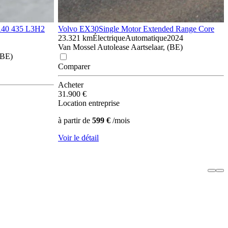
140 435 L3H2
Volvo EX30
Single Motor Extended Range Core
23.321 km
Électrique
Automatique
2024
Van Mossel Autolease Aartselaar, (BE)
(BE)
Comparer
Acheter
31.900 €
Location entreprise
à partir de
599 €
/mois
Voir le détail