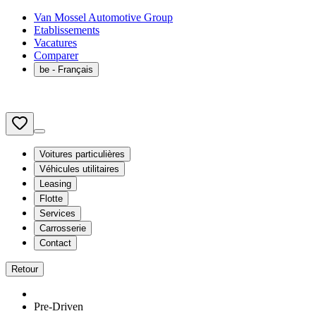
Van Mossel Automotive Group
Etablissements
Vacatures
Comparer
be
- Français
Voitures particulières
Véhicules utilitaires
Leasing
Flotte
Services
Carrosserie
Contact
Retour
Pre-Driven