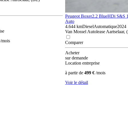
Peugeot Boxer
2.2 BlueHDi S&S 
Auto
4.644 km
Diesel
Automatique
2024
ise
Van Mossel Autolease Aartselaar, 
/mois
Comparer
Acheter
sur demande
Location entreprise
à partir de
499 €
/mois
Voir le détail