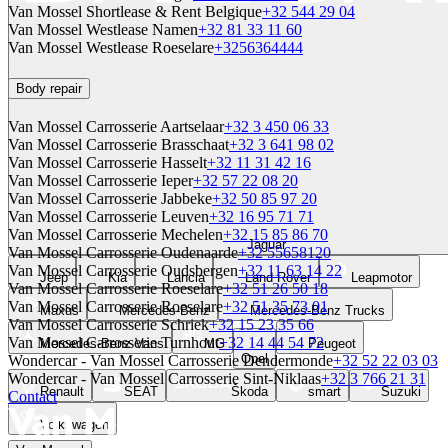
Van Mossel Shortlease & Rent Belgique
+32 544 29 04
Van Mossel Westlease Namen
+32 81 33 11 60
Van Mossel Westlease Roeselare
+3256364444
Body repair
Van Mossel Carrosserie Aartselaar
+32 3 450 06 33
Van Mossel Carrosserie Brasschaat
+32 3 641 98 02
Van Mossel Carrosserie Hasselt
+32 11 31 42 16
Van Mossel Carrosserie Ieper
+32 57 22 08 20
Van Mossel Carrosserie Jabbeke
+32 50 85 97 20
Van Mossel Carrosserie Leuven
+32 16 95 71 71
Van Mossel Carrosserie Mechelen
+32 15 85 86 70
Jaguar
Van Mossel Carrosserie Oudenaarde
+32 55658120
Van Mossel Carrosserie Oudsbergen
+32 11 63 14 22
Jeep
Kia
Lancia
Land Rover
Leapmotor
Van Mossel Carrosserie Roeselare
+32 51 26 50 18
Van Mossel Carrosserie Roeselare
+32 51 35 73 01
Maxus
Mercedes-Benz
Mercedes-Benz Trucks
Van Mossel Carrosserie Schriek
+32 15 23 35 66
Van Mossel Carrosserie Turnhout
+32 14 44 54 72
Mercedes-Benz Vans
MG
Peugeot
Opel
Wondercar - Van Mossel Carrosserie Dendermonde
+32 52 22 03 03
Wondercar - Van Mossel Carrosserie Sint-Niklaas
+32 3 766 21 31
Renault
SEAT
Škoda
smart
Suzuki
Contact
Volkswagen