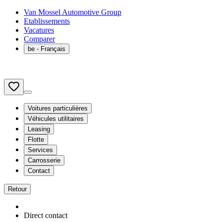
Van Mossel Automotive Group
Etablissements
Vacatures
Comparer
be
- Français
Voitures particulières
Véhicules utilitaires
Leasing
Flotte
Services
Carrosserie
Contact
Retour
Direct contact