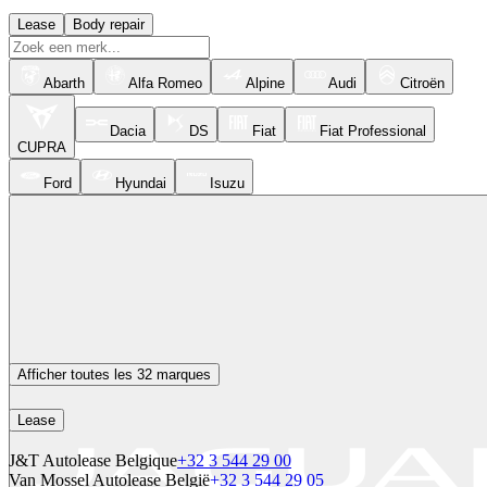
Lease
Body repair
Abarth
Alfa Romeo
Alpine
Audi
Citroën
Dacia
DS
Fiat
Fiat Professional
CUPRA
Ford
Hyundai
Isuzu
Afficher toutes les 32 marques
Lease
J&T Autolease Belgique
+32 3 544 29 00
Van Mossel Autolease België
+32 3 544 29 05