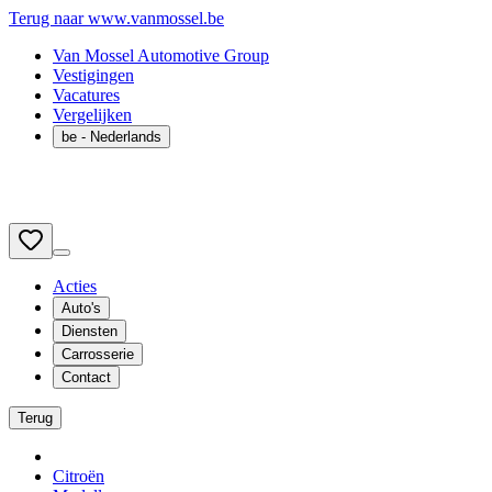
Terug naar www.vanmossel.be
Van Mossel Automotive Group
Vestigingen
Vacatures
Vergelijken
be
- Nederlands
Acties
Auto's
Diensten
Carrosserie
Contact
Terug
Citroën