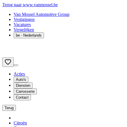
Terug naar www.vanmossel.be
Van Mossel Automotive Group
Vestigingen
Vacatures
Vergelijken
be
- Nederlands
Acties
Auto's
Diensten
Carrosserie
Contact
Terug
Citroën