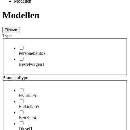
Modellen
Modellen
Filteren
Type
Personenauto
7
Bestelwagen
1
Brandstoftype
Hybride
5
Elektrisch
5
Benzine
4
Diesel
1