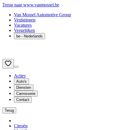
Terug naar www.vanmossel.be
Van Mossel Automotive Group
Vestigingen
Vacatures
Vergelijken
be
- Nederlands
Acties
Auto's
Diensten
Carrosserie
Contact
Terug
Citroën