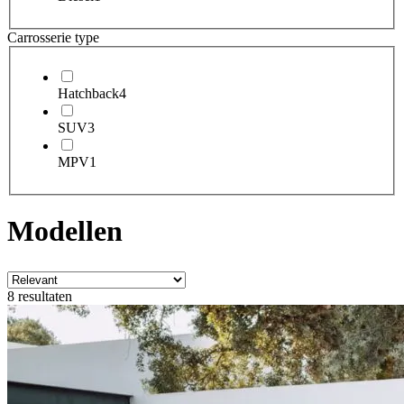
Carrosserie type
Hatchback
4
SUV
3
MPV
1
Modellen
8 resultaten