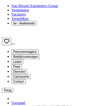
Van Mossel Automotive Group
Vestigingen
Vacatures
Vergelijken
be
- Nederlands
Personenwagens
Bedrijfsvoertuigen
Lease
Fleet
Diensten
Carrosserie
Contact
Terug
Voorraad