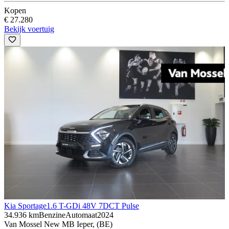
Kopen
€ 27.280
Bekijk voertuig
Kia Sportage
1.6 T-GDi 48V 7DCT Pulse
34.936 km
Benzine
Automaat
2024
Van Mossel New MB Ieper, (BE)