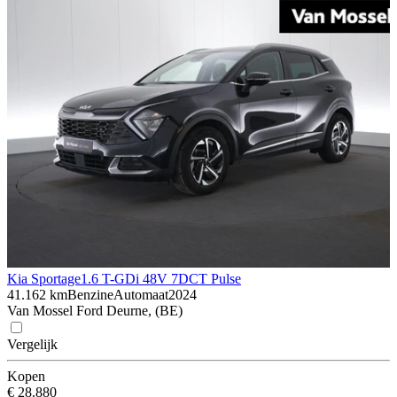
Kia Sportage
1.6 T-GDi 48V 7DCT Pulse
41.162 km
Benzine
Automaat
2024
Van Mossel Ford Deurne, (BE)
Vergelijk
Kopen
€ 28.880