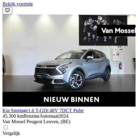
Bekijk voertuig
Kia Sportage
1.6 T-GDi 48V 7DCT Pulse
45.300 km
Benzine
Automaat
2024
Van Mossel Peugeot Leuven, (BE)
Vergelijk