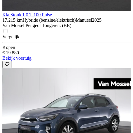
Kia Stonic
1.0 T 100 Pulse
17.215 km
Hybride (benzine/elektrisch)
Manueel
2025
Van Mossel Peugeot Tongeren, (BE)
Vergelijk
Kopen
€ 19.880
Bekijk voertuig