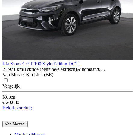
Kia Stonic
1.0 T 100 Style Edition DCT
21.971 km
Hybride (benzine/elektrisch)
Automaat
2025
Van Mossel Kia Lier, (BE)
Vergelijk
Kopen
€ 20.680
Bekijk voertuig
Van Mossel
My Van Mossel