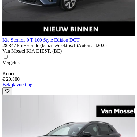
Kia Stonic
1.0 T 100 Style Edition DCT
28.847 km
Hybride (benzine/elektrisch)
Automaat
2025
Van Mossel KIA DIEST, (BE)
Vergelijk
Kopen
€ 20.880
Bekijk voertuig