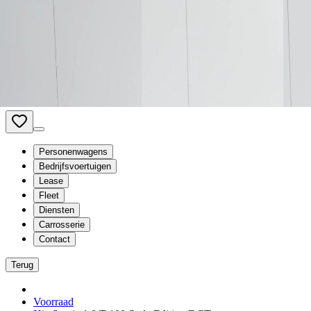
Van Mossel Automotive Group
Vestigingen
Vacatures
Vergelijken
be
- Nederlands
Personenwagens
Bedrijfsvoertuigen
Lease
Fleet
Diensten
Carrosserie
Contact
Terug
Voorraad