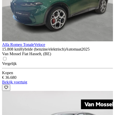
Alfa Romeo Tonale
Veloce
15.808 km
Hybride (benzine/elektrisch)
Automaat
2025
Van Mossel Fiat Hasselt, (BE)
Vergelijk
Kopen
€ 36.680
Bekijk voertuig