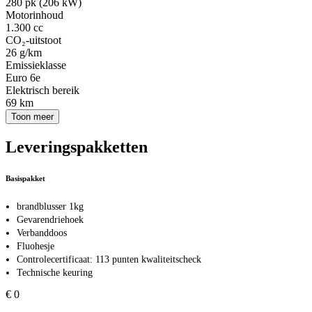
280 pk (206 kW)
Motorinhoud
1.300 cc
CO₂-uitstoot
26 g/km
Emissieklasse
Euro 6e
Elektrisch bereik
69 km
Toon meer
Leveringspakketten
Basispakket
brandblusser 1kg
Gevarendriehoek
Verbanddoos
Fluohesje
Controlecertificaat: 113 punten kwaliteitscheck
Technische keuring
€ 0