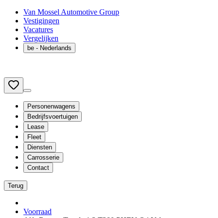
Van Mossel Automotive Group
Vestigingen
Vacatures
Vergelijken
be
- Nederlands
Personenwagens
Bedrijfsvoertuigen
Lease
Fleet
Diensten
Carrosserie
Contact
Terug
Voorraad