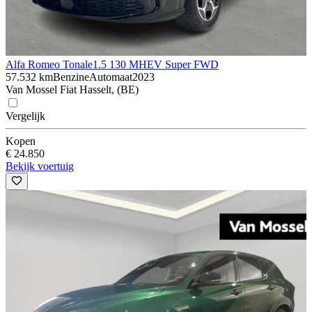
Alfa Romeo Tonale
1.5 130 MHEV Super FWD
57.532 km
Benzine
Automaat
2023
Van Mossel Fiat Hasselt, (BE)
Vergelijk
Kopen
€ 24.850
Bekijk voertuig