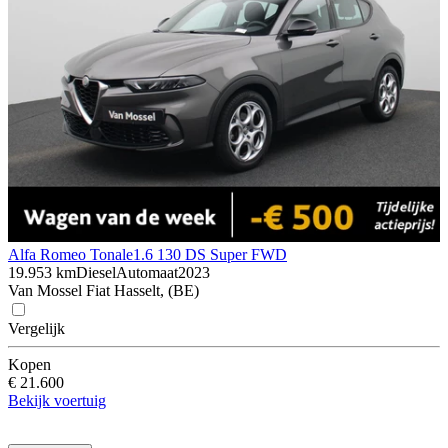
Alfa Romeo Tonale
1.6 130 DS Super FWD
19.953 km
Diesel
Automaat
2023
Van Mossel Fiat Hasselt, (BE)
Vergelijk
Kopen
€ 21.600
Bekijk voertuig