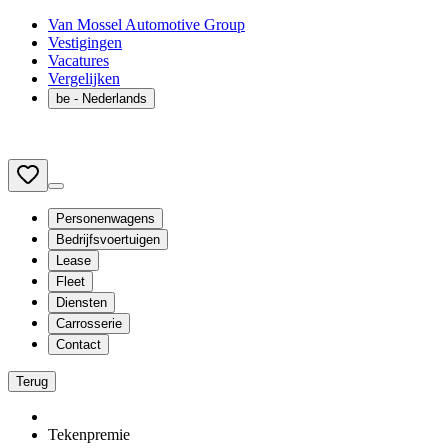
Van Mossel Automotive Group
Vestigingen
Vacatures
Vergelijken
be
- Nederlands
Personenwagens
Bedrijfsvoertuigen
Lease
Fleet
Diensten
Carrosserie
Contact
Terug
Tekenpremie