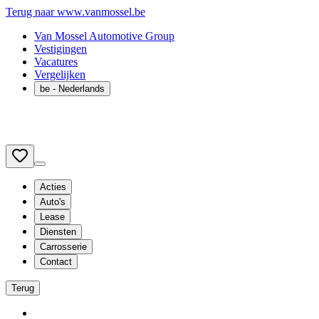
Terug naar www.vanmossel.be
Van Mossel Automotive Group
Vestigingen
Vacatures
Vergelijken
be
- Nederlands
Acties
Auto's
Lease
Diensten
Carrosserie
Contact
Terug