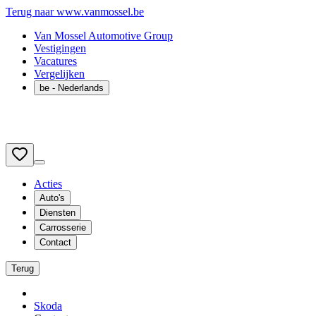
Terug naar www.vanmossel.be
Van Mossel Automotive Group
Vestigingen
Vacatures
Vergelijken
be
- Nederlands
Acties
Auto's
Diensten
Carrosserie
Contact
Terug
Skoda