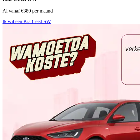
Al vanaf €389 per maand
Ik wil een Kia Ceed SW