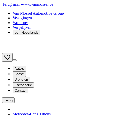
Terug naar www.vanmossel.be
Van Mossel Automotive Group
Vestigingen
Vacatures
Vergelijken
be
- Nederlands
Auto's
Lease
Diensten
Carrosserie
Contact
Terug
Mercedes-Benz Trucks