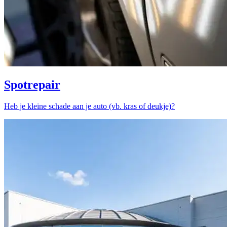
Spotrepair
Heb je kleine schade aan je auto (vb. kras of deukje)?