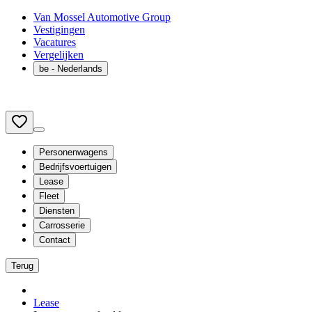
Van Mossel Automotive Group
Vestigingen
Vacatures
Vergelijken
be
- Nederlands
Personenwagens
Bedrijfsvoertuigen
Lease
Fleet
Diensten
Carrosserie
Contact
Terug
Lease