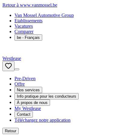
Retour à www.vanmossel.be
Van Mossel Automotive Group
Etablissements
Vacatures
Comparer
be
- Français
Westlease
Pre-Driven
Offre
Nos services
Info pratique pour les conducteurs
À propos de nous
My Westlease
Contact
Téléchargez notre application
Retour