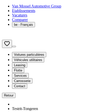
Van Mossel Automotive Group
Etablissements
Vacatures
Comparer
be
- Français
Voitures particulières
Véhicules utilitaires
Leasing
Flotte
Services
Carrosserie
Contact
Retour
Testrit-Tongeren