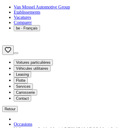
Van Mossel Automotive Group
Etablissements
Vacatures
Comparer
be
- Français
Voitures particulières
Véhicules utilitaires
Leasing
Flotte
Services
Carrosserie
Contact
Retour
Occasions