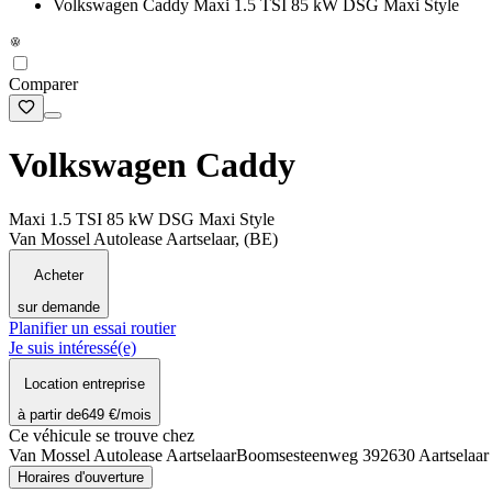
Volkswagen Caddy Maxi 1.5 TSI 85 kW DSG Maxi Style
Comparer
Volkswagen Caddy
Maxi 1.5 TSI 85 kW DSG Maxi Style
Van Mossel Autolease Aartselaar, (BE)
Acheter
sur demande
Planifier un essai routier
Je suis intéressé(e)
Location entreprise
à partir de
649 €
/mois
Ce véhicule se trouve chez
Van Mossel Autolease Aartselaar
Boomsesteenweg 39
2630 Aartselaar
Horaires d'ouverture