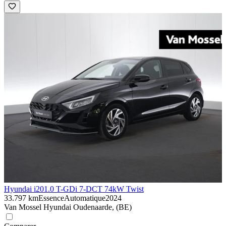
Hyundai i20
1.0 T-GDi 7-DCT 74kW Twist
33.797 km
Essence
Automatique
2024
Van Mossel Hyundai Oudenaarde, (BE)