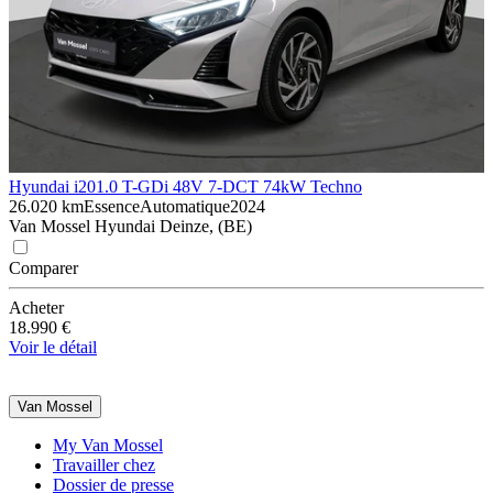
Hyundai i20
1.0 T-GDi 48V 7-DCT 74kW Techno
26.020 km
Essence
Automatique
2024
Van Mossel Hyundai Deinze, (BE)
Comparer
Acheter
18.990 €
Voir le détail
Van Mossel
My Van Mossel
Travailler chez
Dossier de presse