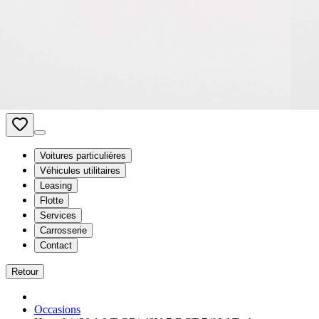
Van Mossel Automotive Group
Etablissements
Vacatures
Comparer
be
- Français
Voitures particulières
Véhicules utilitaires
Leasing
Flotte
Services
Carrosserie
Contact
Retour
Occasions