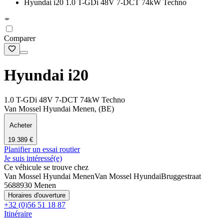
Hyundai i20 1.0 T-GDi 48V 7-DCT 74kW Techno
Comparer
Hyundai i20
1.0 T-GDi 48V 7-DCT 74kW Techno
Van Mossel Hyundai Menen, (BE)
Acheter
19.389 €
Planifier un essai routier
Je suis intéressé(e)
Ce véhicule se trouve chez
Van Mossel Hyundai Menen
Van Mossel Hyundai
Bruggestraat
568
8930 Menen
Horaires d'ouverture
+32 (0)56 51 18 87
Itinéraire