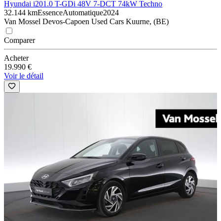
Hyundai i20
1.0 T-GDi 48V 7-DCT 74kW Techno
32.144 km
Essence
Automatique
2024
Van Mossel Devos-Capoen Used Cars Kuurne, (BE)
Comparer
Acheter
19.990 €
Voir le détail