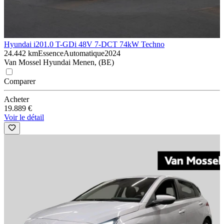
Hyundai i20
1.0 T-GDi 48V 7-DCT 74kW Techno
24.442 km
Essence
Automatique
2024
Van Mossel Hyundai Menen, (BE)
Comparer
Acheter
19.889 €
Voir le détail