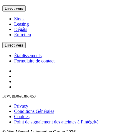
Direct vers
Stock
Leasing
Dégâts
Entretien
Direct vers
Établissements
Formulaire de contact
BTW: BE0695.863.053
Privacy
Conditions Générales
Cookies
Point de signalement des atteintes à l’intégrité
© Van Mossel Automotive Group 2026