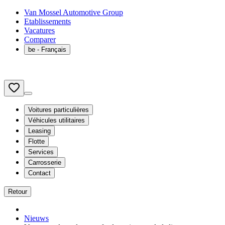
Van Mossel Automotive Group
Etablissements
Vacatures
Comparer
be
- Français
Voitures particulières
Véhicules utilitaires
Leasing
Flotte
Services
Carrosserie
Contact
Retour
Nieuws