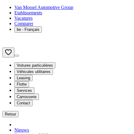
Van Mossel Automotive Group
Etablissements
Vacatures
Comparer
be
- Français
Voitures particulières
Véhicules utilitaires
Leasing
Flotte
Services
Carrosserie
Contact
Retour
Nieuws