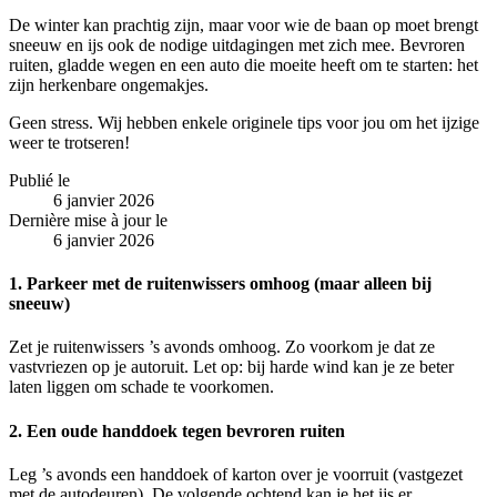
De winter kan prachtig zijn, maar voor wie de baan op moet brengt
sneeuw en ijs ook de nodige uitdagingen met zich mee. Bevroren
ruiten, gladde wegen en een auto die moeite heeft om te starten: het
zijn herkenbare ongemakjes.
Geen stress. Wij hebben enkele originele tips voor jou om het ijzige
weer te trotseren!
Publié le
6 janvier 2026
Dernière mise à jour le
6 janvier 2026
1. Parkeer met de ruitenwissers omhoog (maar alleen bij
sneeuw)
Zet je ruitenwissers ’s avonds omhoog. Zo voorkom je dat ze
vastvriezen op je autoruit. Let op: bij harde wind kan je ze beter
laten liggen om schade te voorkomen.
2. Een oude handdoek tegen bevroren ruiten
Leg ’s avonds een handdoek of karton over je voorruit (vastgezet
met de autodeuren). De volgende ochtend kan je het ijs er