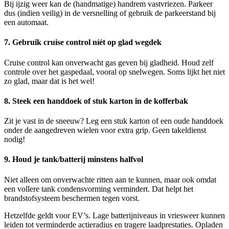
Bij ijzig weer kan de (handmatige) handrem vastvriezen. Parkeer
dus (indien veilig) in de versnelling of gebruik de parkeerstand bij
een automaat.
7. Gebruik cruise control níét op glad wegdek
Cruise control kan onverwacht gas geven bij gladheid. Houd zelf
controle over het gaspedaal, vooral op snelwegen. Soms lijkt het niet
zo glad, maar dat is het wel!
8. Steek een handdoek of stuk karton in de kofferbak
Zit je vast in de sneeuw? Leg een stuk karton of een oude handdoek
onder de aangedreven wielen voor extra grip. Geen takeldienst
nodig!
9. Houd je tank/batterij minstens halfvol
Niet alleen om onverwachte ritten aan te kunnen, maar ook omdat
een vollere tank condensvorming vermindert. Dat helpt het
brandstofsysteem beschermen tegen vorst.
Hetzelfde geldt voor EV’s. Lage batterijniveaus in vriesweer kunnen
leiden tot verminderde actieradius en tragere laadprestaties. Opladen