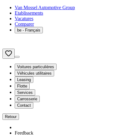
Van Mossel Automotive Group
Etablissements
Vacatures
Comparer
be
- Français
Voitures particulières
Véhicules utilitaires
Leasing
Flotte
Services
Carrosserie
Contact
Retour
Feedback