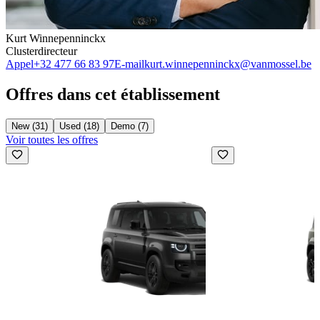
Kurt Winnepenninckx
Clusterdirecteur
Appel
+32 477 66 83 97
E-mail
kurt.winnepenninckx@vanmossel.be
Offres dans cet établissement
New (31)
Used (18)
Demo (7)
Voir toutes les offres