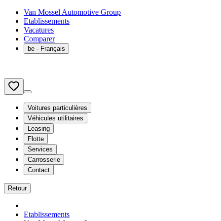
Van Mossel Automotive Group
Etablissements
Vacatures
Comparer
be
- Français
Voitures particulières
Véhicules utilitaires
Leasing
Flotte
Services
Carrosserie
Contact
Retour
Etablissements