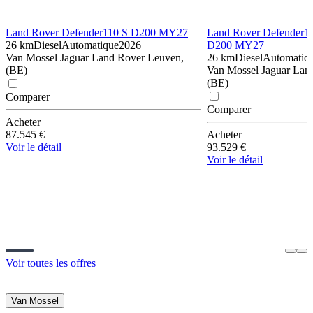
Land Rover Defender
110 S D200 MY27
Land Rover Defender
1
26 km
Diesel
Automatique
2026
D200 MY27
Van Mossel Jaguar Land Rover Leuven,
26 km
Diesel
Automatiq
(BE)
Van Mossel Jaguar Lan
(BE)
Comparer
Comparer
Acheter
87.545 €
Acheter
Voir le détail
93.529 €
Voir le détail
Voir toutes les offres
Van Mossel