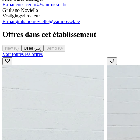
E-mail
enes.ceran@vanmossel.be
Giuliano Noviello
Vestigingsdirecteur
E-mail
giuliano.noviello@vanmossel.be
Offres dans cet établissement
New (0)
Used (15)
Demo (0)
Voir toutes les offres