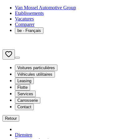
Van Mossel Automotive Group
Etablissements
Vacatures
Comparer
be
- Français
Voitures particulières
Véhicules utilitaires
Leasing
Flotte
Services
Carrosserie
Contact
Retour
Diensten