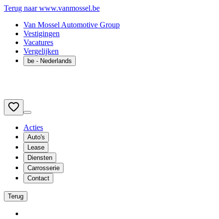
Terug naar www.vanmossel.be
Van Mossel Automotive Group
Vestigingen
Vacatures
Vergelijken
be
- Nederlands
Acties
Auto's
Lease
Diensten
Carrosserie
Contact
Terug