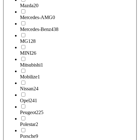
Mazda
20
Mercedes-AMG
0
Mercedes-Benz
438
MG
128
MINI
26
Mitsubishi
1
Mobilize
1
Nissan
24
Opel
241
Peugeot
225
Polestar
2
Porsche
9