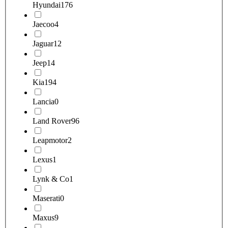
Hyundai
176
Jaecoo
4
Jaguar
12
Jeep
14
Kia
194
Lancia
0
Land Rover
96
Leapmotor
2
Lexus
1
Lynk & Co
1
Maserati
0
Maxus
9