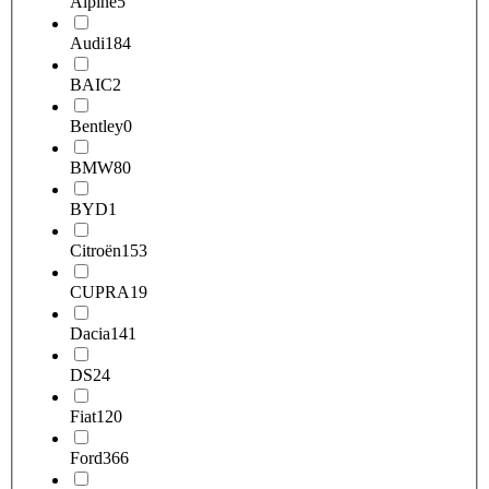
Alpine
5
Audi
184
BAIC
2
Bentley
0
BMW
80
BYD
1
Citroën
153
CUPRA
19
Dacia
141
DS
24
Fiat
120
Ford
366