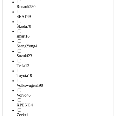
Renault
280
SEAT
49
Škoda
70
smart
16
SsangYong
4
Suzuki
23
Tesla
12
Toyota
19
Volkswagen
190
Volvo
46
XPENG
4
Zeekr
1