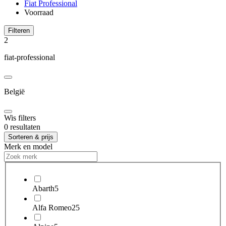
Fiat Professional
Voorraad
Filteren
2
fiat-professional
België
Wis filters
0 resultaten
Sorteren & prijs
Merk en model
Abarth
5
Alfa Romeo
25