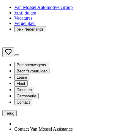
Van Mossel Automotive Group
Vestigingen
Vacatures
Vergelijken
be
- Nederlands
Personenwagens
Bedrijfsvoertuigen
Lease
Fleet
Diensten
Carrosserie
Contact
Terug
Contact Van Mossel Assistance