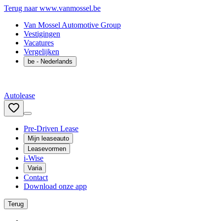
Terug naar www.vanmossel.be
Van Mossel Automotive Group
Vestigingen
Vacatures
Vergelijken
be
- Nederlands
Autolease
Pre-Driven Lease
Mijn leaseauto
Leasevormen
i-Wise
Varia
Contact
Download onze app
Terug