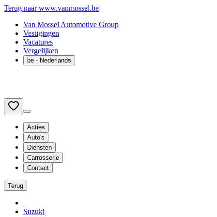
Terug naar www.vanmossel.be
Van Mossel Automotive Group
Vestigingen
Vacatures
Vergelijken
be
- Nederlands
Acties
Auto's
Diensten
Carrosserie
Contact
Terug
Suzuki