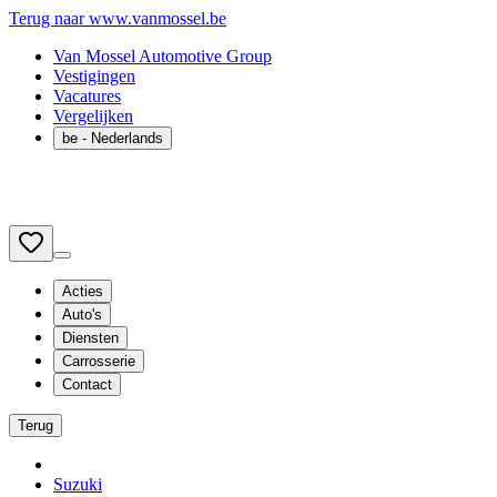
Terug naar www.vanmossel.be
Van Mossel Automotive Group
Vestigingen
Vacatures
Vergelijken
be
- Nederlands
Acties
Auto's
Diensten
Carrosserie
Contact
Terug
Suzuki