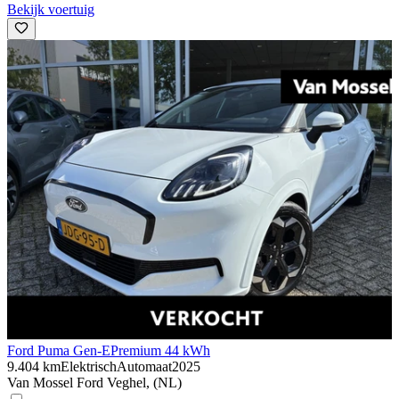
Bekijk voertuig
Ford Puma Gen-E
Premium 44 kWh
9.404 km
Elektrisch
Automaat
2025
Van Mossel Ford Veghel, (NL)