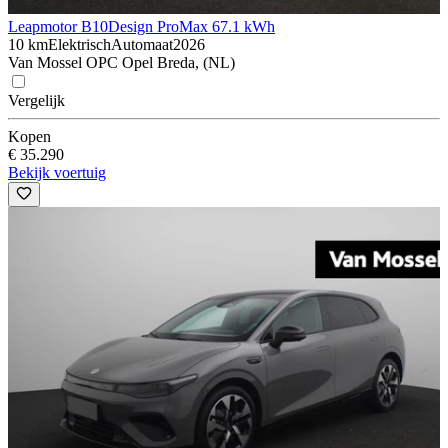
Leapmotor B10
Design ProMax 67.1 kWh
10 km
Elektrisch
Automaat
2026
Van Mossel OPC Opel Breda, (NL)
Vergelijk
Kopen
€ 35.290
Bekijk voertuig