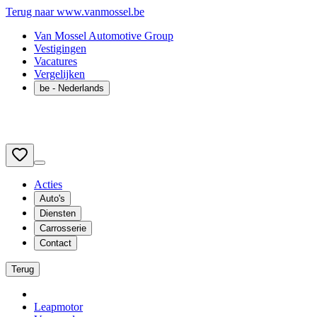
Terug naar www.vanmossel.be
Van Mossel Automotive Group
Vestigingen
Vacatures
Vergelijken
be
- Nederlands
Acties
Auto's
Diensten
Carrosserie
Contact
Terug
Leapmotor