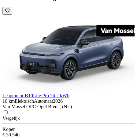
Leapmotor B10
Life Pro 56.2 kWh
10 km
Elektrisch
Automaat
2026
Van Mossel OPC Opel Breda, (NL)
Vergelijk
Kopen
€ 30.540