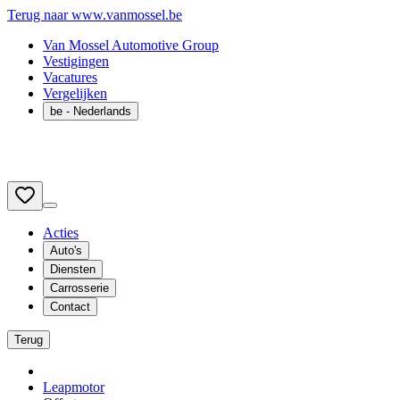
Terug naar www.vanmossel.be
Van Mossel Automotive Group
Vestigingen
Vacatures
Vergelijken
be
- Nederlands
Acties
Auto's
Diensten
Carrosserie
Contact
Terug
Leapmotor