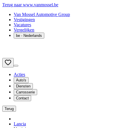
Terug naar www.vanmossel.be
Van Mossel Automotive Group
Vestigingen
Vacatures
Vergelijken
be
- Nederlands
Acties
Auto's
Diensten
Carrosserie
Contact
Terug
Lancia