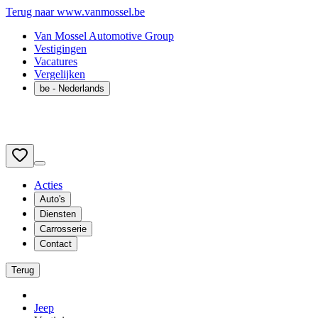
Terug naar www.vanmossel.be
Van Mossel Automotive Group
Vestigingen
Vacatures
Vergelijken
be
- Nederlands
Acties
Auto's
Diensten
Carrosserie
Contact
Terug
Jeep