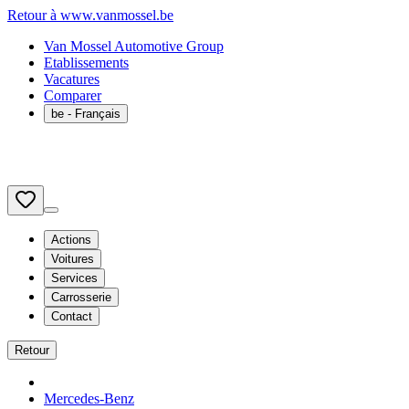
Retour à www.vanmossel.be
Van Mossel Automotive Group
Etablissements
Vacatures
Comparer
be
- Français
Actions
Voitures
Services
Carrosserie
Contact
Retour
Mercedes-Benz