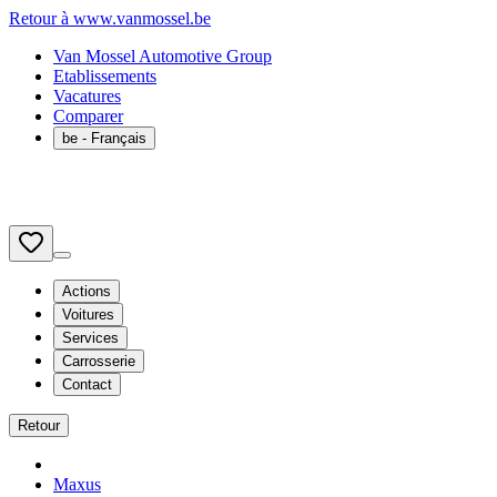
Retour à www.vanmossel.be
Van Mossel Automotive Group
Etablissements
Vacatures
Comparer
be
- Français
Actions
Voitures
Services
Carrosserie
Contact
Retour
Maxus