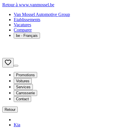
Retour à www.vanmossel.be
Van Mossel Automotive Group
Etablissements
Vacatures
Comparer
be
- Français
Promotions
Voitures
Services
Carrosserie
Contact
Retour
Kia