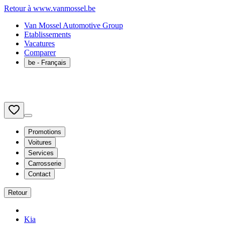
Retour à www.vanmossel.be
Van Mossel Automotive Group
Etablissements
Vacatures
Comparer
be
- Français
Promotions
Voitures
Services
Carrosserie
Contact
Retour
Kia