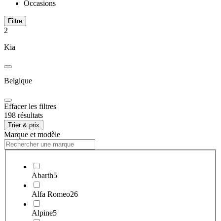
Occasions
Filtre
2
Kia
Belgique
Effacer les filtres
198 résultats
Trier & prix
Marque et modèle
Abarth
5
Alfa Romeo
26
Alpine
5