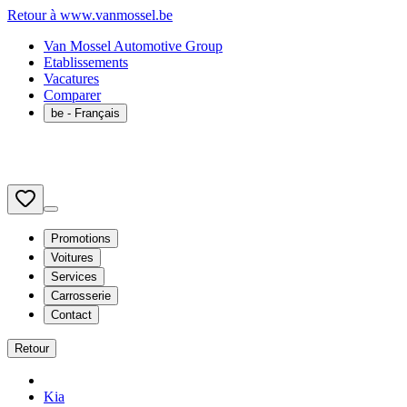
Retour à www.vanmossel.be
Van Mossel Automotive Group
Etablissements
Vacatures
Comparer
be
- Français
Promotions
Voitures
Services
Carrosserie
Contact
Retour
Kia