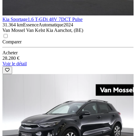
Kia Sportage
1.6 T-GDi 48V 7DCT Pulse
31.364 km
Essence
Automatique
2024
Van Mossel Van Kelst Kia Aarschot, (BE)
Comparer
Acheter
28.280 €
Voir le détail