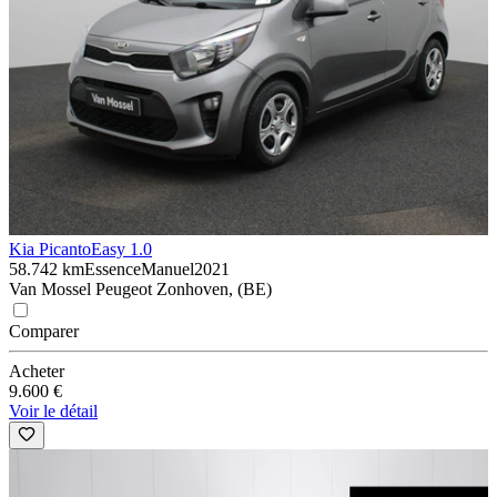
Kia Picanto
Easy 1.0
58.742 km
Essence
Manuel
2021
Van Mossel Peugeot Zonhoven, (BE)
Comparer
Acheter
9.600 €
Voir le détail