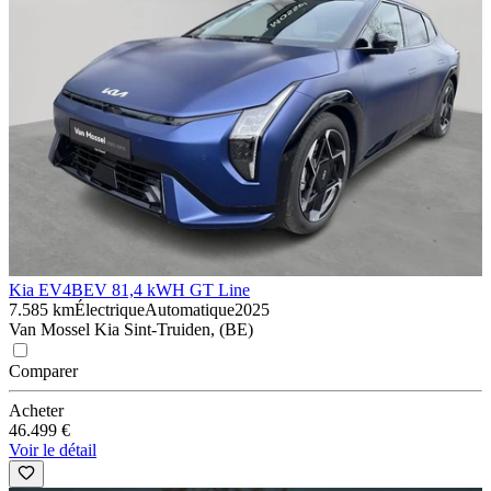
Kia EV4
BEV 81,4 kWH GT Line
7.585 km
Électrique
Automatique
2025
Van Mossel Kia Sint-Truiden, (BE)
Comparer
Acheter
46.499 €
Voir le détail