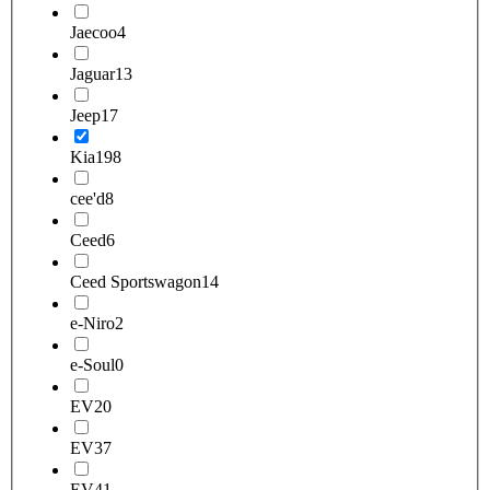
Jaecoo
4
Jaguar
13
Jeep
17
Kia
198
cee'd
8
Ceed
6
Ceed Sportswagon
14
e-Niro
2
e-Soul
0
EV2
0
EV3
7
EV4
1