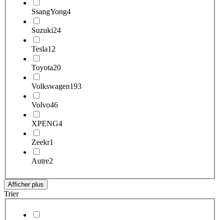
SsangYong
4
Suzuki
24
Tesla
12
Toyota
20
Volkswagen
193
Volvo
46
XPENG
4
Zeekr
1
Autre
2
Afficher plus
Trier