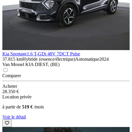
Kia Sportage
1.6 T-GDi 48V 7DCT Pulse
37.815 km
Hybride (essence/électrique)
Automatique
2024
Van Mossel KIA DIEST, (BE)
Comparer
Acheter
28.350 €
Location privée
à partir de
519 €
/mois
Voir le détail