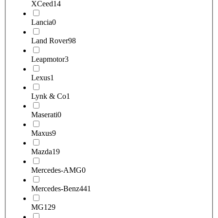
XCeed
14
Lancia
0
Land Rover
98
Leapmotor
3
Lexus
1
Lynk & Co
1
Maserati
0
Maxus
9
Mazda
19
Mercedes-AMG
0
Mercedes-Benz
441
MG
129