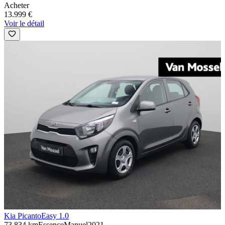
Acheter
13.999 €
Voir le détail
Kia Picanto
Easy 1.0
73.834 km
Essence
Manuel
2021