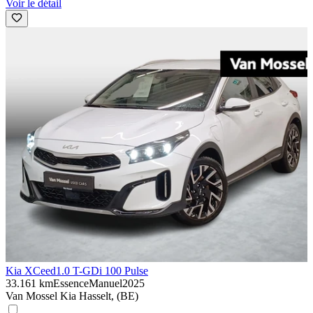
Voir le détail
Kia XCeed
1.0 T-GDi 100 Pulse
33.161 km
Essence
Manuel
2025
Van Mossel Kia Hasselt, (BE)