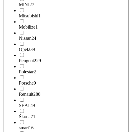
MINI
27
Mitsubishi
1
Mobilize
1
Nissan
24
Opel
239
Peugeot
229
Polestar
2
Porsche
9
Renault
280
SEAT
49
Škoda
71
smart
16