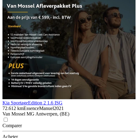
Kia Sportage
Edition 2 1.6 ISG
72.612 km
Essence
Manuel
2021
Van Mossel MG Antwerpen, (BE)
Comparer
Acheter