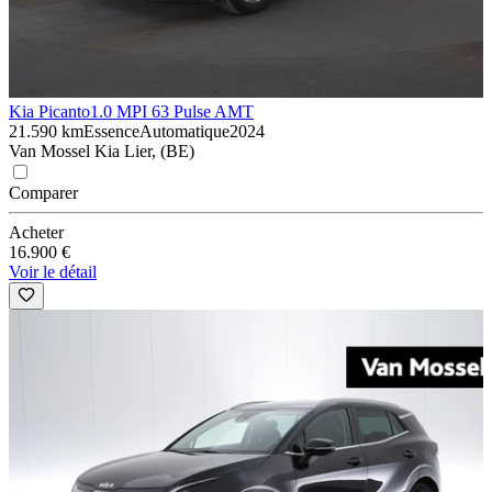
Kia Picanto
1.0 MPI 63 Pulse AMT
21.590 km
Essence
Automatique
2024
Van Mossel Kia Lier, (BE)
Comparer
Acheter
16.900 €
Voir le détail