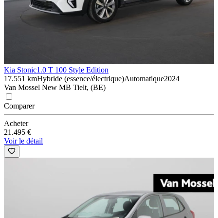
Kia Stonic
1.0 T 100 Style Edition
17.551 km
Hybride (essence/électrique)
Automatique
2024
Van Mossel New MB Tielt, (BE)
Comparer
Acheter
21.495 €
Voir le détail