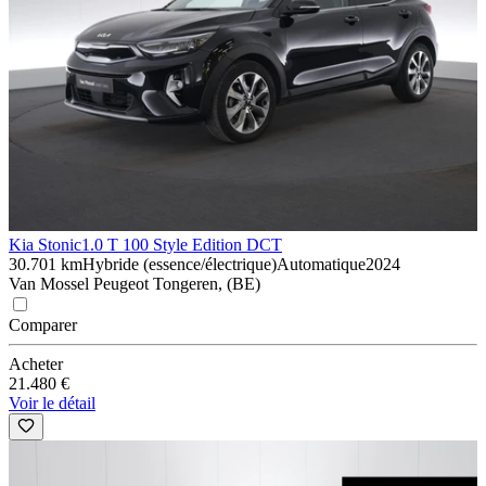
Kia Stonic
1.0 T 100 Style Edition DCT
30.701 km
Hybride (essence/électrique)
Automatique
2024
Van Mossel Peugeot Tongeren, (BE)
Comparer
Acheter
21.480 €
Voir le détail