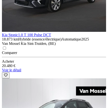
Kia Stonic
1.0 T 100 Pulse DCT
18.873 km
Hybride (essence/électrique)
Automatique
2025
Van Mossel Kia Sint-Truiden, (BE)
Comparer
Acheter
20.480 €
Voir le détail