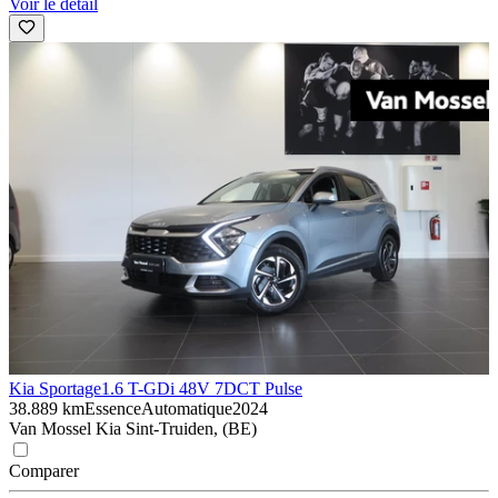
Voir le détail
Kia Sportage
1.6 T-GDi 48V 7DCT Pulse
38.889 km
Essence
Automatique
2024
Van Mossel Kia Sint-Truiden, (BE)
Comparer