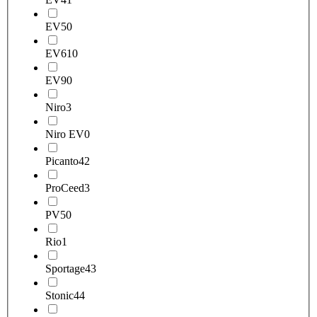
EV5
0
EV6
10
EV9
0
Niro
3
Niro EV
0
Picanto
42
ProCeed
3
PV5
0
Rio
1
Sportage
43
Stonic
44