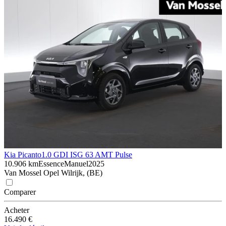
Kia Picanto
1.0 GDI ISG 63 AMT Pulse
10.906 km
Essence
Manuel
2025
Van Mossel Opel Wilrijk, (BE)
Comparer
Acheter
16.490 €