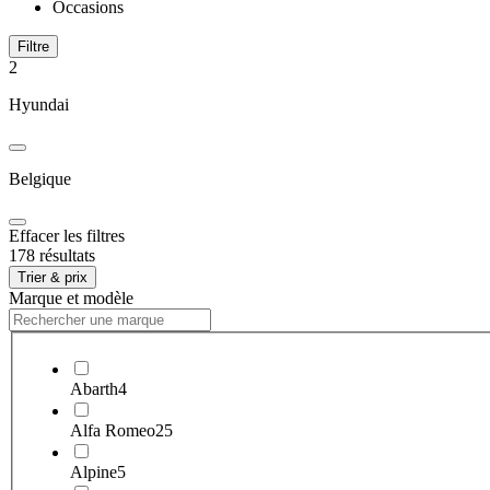
Occasions
Filtre
2
Hyundai
Belgique
Effacer les filtres
178 résultats
Trier & prix
Marque et modèle
Abarth
4
Alfa Romeo
25
Alpine
5