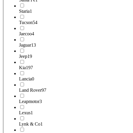
Staria
1
Tucson
54
Jaecoo
4
Jaguar
13
Jeep
19
Kia
197
Lancia
0
Land Rover
97
Leapmotor
3
Lexus
1
Lynk & Co
1