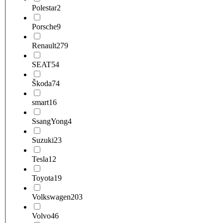
Polestar
2
Porsche
9
Renault
279
SEAT
54
Škoda
74
smart
16
SsangYong
4
Suzuki
23
Tesla
12
Toyota
19
Volkswagen
203
Volvo
46