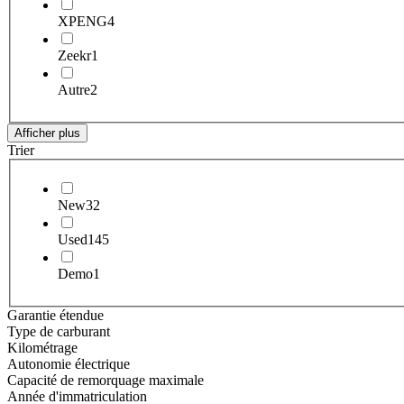
XPENG
4
Zeekr
1
Autre
2
Afficher plus
Trier
New
32
Used
145
Demo
1
Garantie étendue
Type de carburant
Kilométrage
Autonomie électrique
Capacité de remorquage maximale
Année d'immatriculation