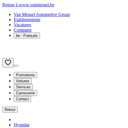
Retour à www.vanmossel.be
Van Mossel Automotive Group
Etablissements
Vacatures
Comparer
be
- Français
Promotions
Voitures
Services
Carrosserie
Contact
Retour
Hyundai