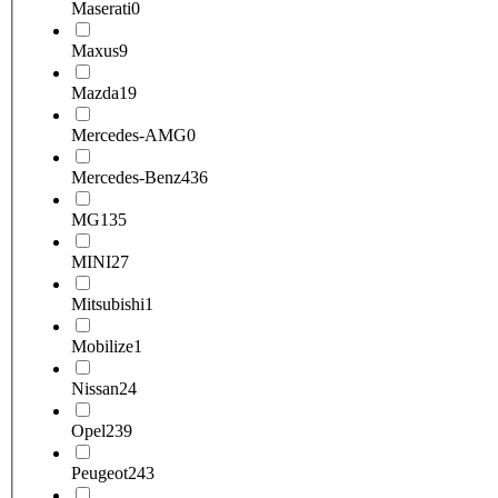
Maserati
0
Maxus
9
Mazda
19
Mercedes-AMG
0
Mercedes-Benz
436
MG
135
MINI
27
Mitsubishi
1
Mobilize
1
Nissan
24
Opel
239
Peugeot
243