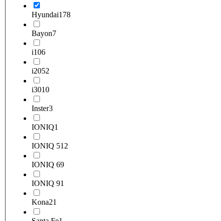
Hyundai
178
Bayon
7
i10
6
i20
52
i30
10
Inster
3
IONIQ
1
IONIQ 5
12
IONIQ 6
9
IONIQ 9
1
Kona
21
Santa Fe
1