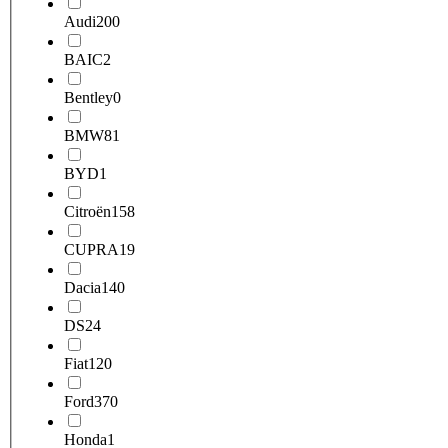
Audi
200
BAIC
2
Bentley
0
BMW
81
BYD
1
Citroën
158
CUPRA
19
Dacia
140
DS
24
Fiat
120
Ford
370
Honda
1