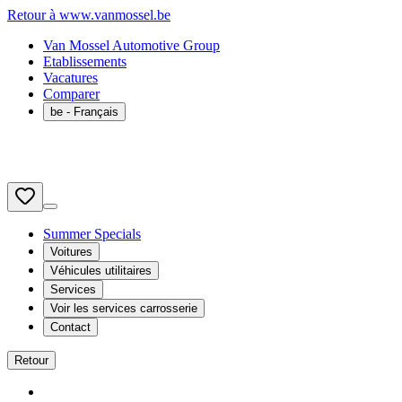
Retour à www.vanmossel.be
Van Mossel Automotive Group
Etablissements
Vacatures
Comparer
be
- Français
Summer Specials
Voitures
Véhicules utilitaires
Services
Voir les services carrosserie
Contact
Retour