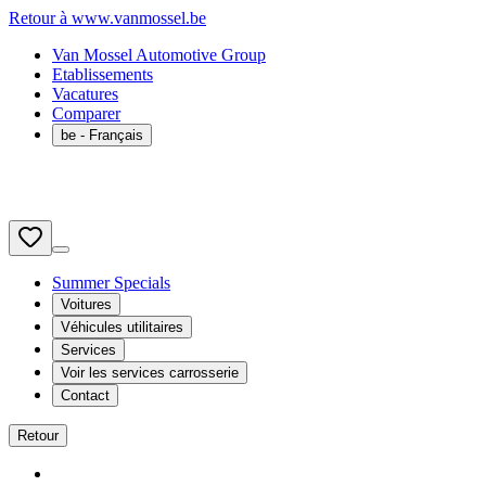
Retour à www.vanmossel.be
Van Mossel Automotive Group
Etablissements
Vacatures
Comparer
be
- Français
Summer Specials
Voitures
Véhicules utilitaires
Services
Voir les services carrosserie
Contact
Retour