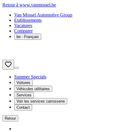
Retour à www.vanmossel.be
Van Mossel Automotive Group
Etablissements
Vacatures
Comparer
be
- Français
Summer Specials
Voitures
Véhicules utilitaires
Services
Voir les services carrosserie
Contact
Retour