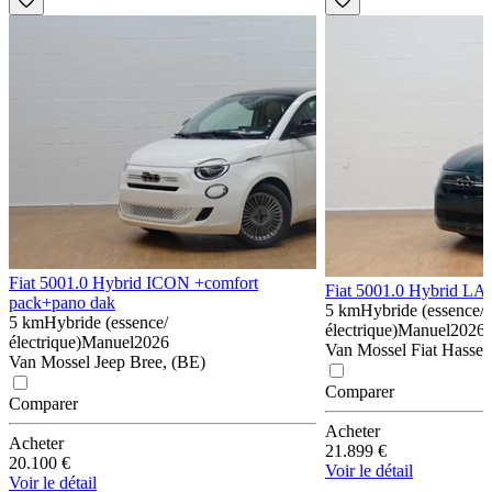
Fiat 500
1.0 Hybrid ICON +comfort
Fiat 500
1.0 Hybrid L
pack+pano dak
5 km
Hybride (essence/
5 km
Hybride (essence/
électrique)
Manuel
2026
électrique)
Manuel
2026
Van Mossel Fiat Hasselt
Van Mossel Jeep Bree, (BE)
Comparer
Comparer
Acheter
Acheter
21.899 €
20.100 €
Voir le détail
Voir le détail