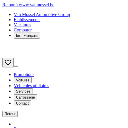
Retour à www.vanmossel.be
Van Mossel Automotive Group
Etablissements
Vacatures
Comparer
be
- Français
Promotions
Voitures
Véhicules utilitaires
Services
Carrosserie
Contact
Retour