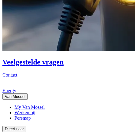
Veelgestelde vragen
Contact
Energy
Van Mossel
My Van Mossel
Werken bij
Persmap
Direct naar